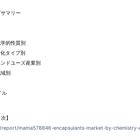
ブサマリー
化学的性質別
硬化タイプ別
エンドユーズ産業別
地域別
イル
目次】
jp/report/mama578846-encapsulants-market-by-chemistry-e