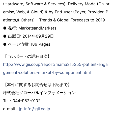
(Hardware, Software & Services), Delivery Mode (On-pr
emise, Web, & Cloud) & by End-user (Payer, Provider, P
atients,& Others) - Trends & Global Forecasts to 2019
● 発行: MarketsandMarkets
● 出版日: 2014年09月29日
● ページ情報: 189 Pages
【当レポートの詳細目次】
http://www.gii.co.jp/report/mama315355-patient-enga
gement-solutions-market-by-component.html
【本件に関するお問合せは下記まで】
株式会社グローバルインフォメーション
Tel：044-952-0102
e-mail：
jp-info@gii.co.jp