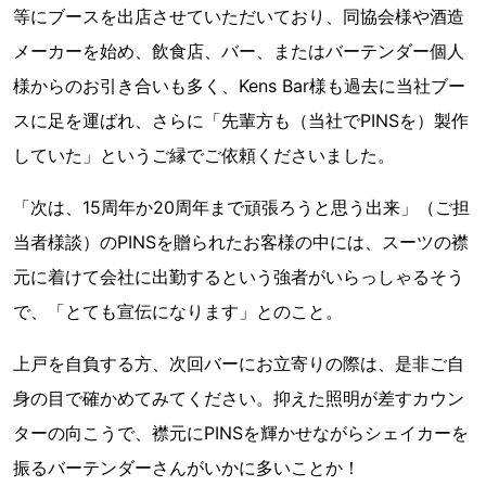
等にブースを出店させていただいており、同協会様や酒造
メーカーを始め、飲食店、バー、またはバーテンダー個人
様からのお引き合いも多く、Kens Bar様も過去に当社ブー
スに足を運ばれ、さらに「先輩方も（当社でPINSを）製作
していた」というご縁でご依頼くださいました。
「次は、15周年か20周年まで頑張ろうと思う出来」（ご担
当者様談）のPINSを贈られたお客様の中には、スーツの襟
元に着けて会社に出勤するという強者がいらっしゃるそう
で、「とても宣伝になります」とのこと。
上戸を自負する方、次回バーにお立寄りの際は、是非ご自
身の目で確かめてみてください。抑えた照明が差すカウン
ターの向こうで、襟元にPINSを輝かせながらシェイカーを
振るバーテンダーさんがいかに多いことか！