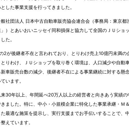
めとした事業支援を行ってきました。
一般社団法人 日本中古自動車販売協会連合会（事務局：東京都
連」）とあいおいニッセイ同和損保と協力して全国のＪＵショ
ました。
の2が後継者不在と言われており、とりわけ売上10億円未満の
。とりわけ、ＪＵショップを取り巻く環境は、人口減少や自動
る新車販売台数の減少、後継者不在による事業継続に対する懸
いています。
来30年以上、年間延べ20万人以上の経営者と向きあう実績の
できました。特に、中小・小規模企業に特化した事業承継・Ｍ
じた最適な施策を提示し、実行支援までお手伝いすることで、
を整えています。