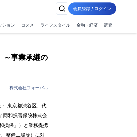
会員登録 / ログイン
ッション
コスメ
ライフスタイル
金融・経済
調査
 ～事業承継の
株式会社フォーバル
： 東京都渋谷区、代
セイ同和損害保険株式会
同和損保」）と業務提携
店、整備工場等）に対