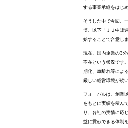
する事業承継をはじ
そうした中で今回、
博、以下「ＪＵ中販
始することで合意し
現在、国内企業の3分
不在という状況です
期化、車離れ等によ
厳しい経営環境が続
フォーバルは、創業以
をもとに実績を積ん
り、各社の実情に応
益に貢献できる体制