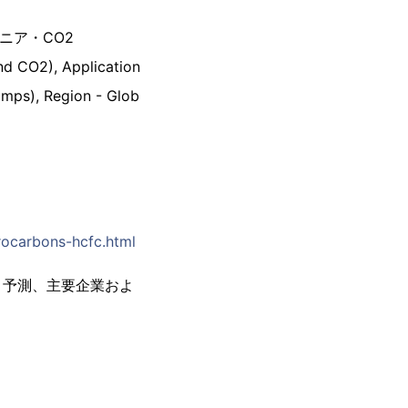
ニア・CO2
nd CO2), Application
Pumps), Region - Glob
rocarbons-hcfc.html
と予測、主要企業およ