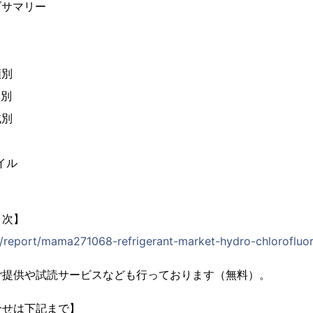
ブサマリー
類別
途別
域別
イル
目次】
jp/report/mama271068-refrigerant-market-hydro-chlorofluo
ご提供や試読サービスなども行っております（無料）。
合せは下記まで】