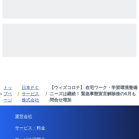
トッ
日本ＰＣ
【ウィズコロナ】 在宅ワーク・学習環境整備
プペ
/
サービス
/
ニーズは継続！ 緊急事態宣言解除後の6月も
ージ
株式会社
問合せ増加
運営会社
サービス・料金