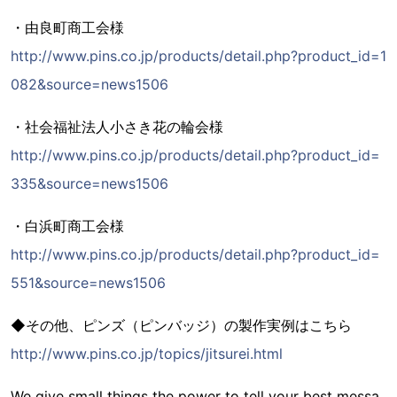
・由良町商工会様
http://www.pins.co.jp/products/detail.php?product_id=1
082&source=news1506
・社会福祉法人小さき花の輪会様
http://www.pins.co.jp/products/detail.php?product_id=
335&source=news1506
・白浜町商工会様
http://www.pins.co.jp/products/detail.php?product_id=
551&source=news1506
◆その他、ピンズ（ピンバッジ）の製作実例はこちら
http://www.pins.co.jp/topics/jitsurei.html
We give small things the power to tell your best messa