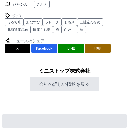
ジャンル
:
グルメ
タグ
:
うるち米
おむすび
フレーク
もち米
三陸産わかめ
北海道産昆布
国産もち麦
梅
白だし
鮭
ニュースのシェア
:
X
Facebook
LINE
印刷
ミニストップ株式会社
会社の詳しい情報を見る