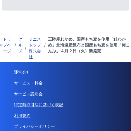
トッ
グ
ミニス
三陸産わかめ、国産もち麦を使用「鮭わか
プペ
/
ル
トップ
/
め」北海道産昆布と国産もち麦を使用「梅こ
/
ージ
メ
株式会
んぶ」４月２日（火）新発売
社
運営会社
サービス・料金
サービス説明会
特定商取引法に基づく表記
利用規約
プライバシーポリシー