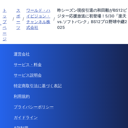
ト
ス
ワールド・ハ
昨シーズン現役引退の和田毅がBS12ビ
ッ
ポ
イビジョン・
ジター応援放送に初登場！5/30「楽天
/
/
/
プ
ー
チャンネル株
vs.ソフトバンク」BS12プロ野球中継2
ペ
ツ
式会社
025
ー
ジ
運営会社
サービス・料金
サービス説明会
特定商取引法に基づく表記
利用規約
プライバシーポリシー
ガイドライン
API利用