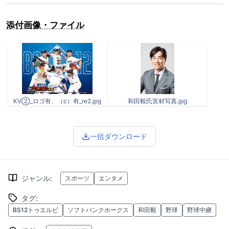
添付画像・ファイル
KV②_ロゴ有、（c）有_re2.jpg
和田毅氏宣材写真.jpg
一括ダウンロード
ジャンル
:
スポーツ
エンタメ
タグ
:
BS12トゥエルビ
ソフトバンクホークス
和田毅
野球
野球中継