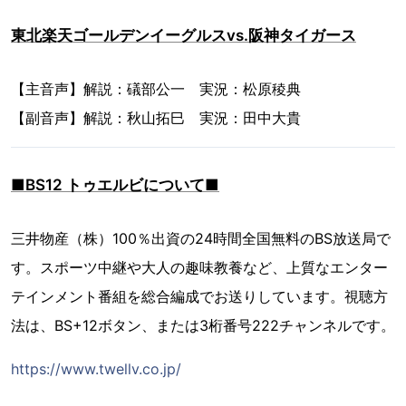
東北楽天ゴールデンイーグルスvs.阪神タイガース
【主音声】解説：礒部公一 実況：松原稜典
【副音声】解説：秋山拓巳 実況：田中大貴
■BS12 トゥエルビについて■
三井物産（株）100％出資の24時間全国無料のBS放送局で
す。スポーツ中継や大人の趣味教養など、上質なエンター
テインメント番組を総合編成でお送りしています。視聴方
法は、BS+12ボタン、または3桁番号222チャンネルです。
https://www.twellv.co.jp/