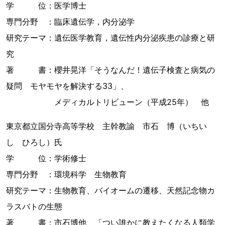
学 位：医学博士
専門分野 ：臨床遺伝学，内分泌学
研究テーマ：遺伝医学教育，遺伝性内分泌疾患の診療と研
究
著 書：櫻井晃洋「そうなんだ！遺伝子検査と病気の
疑問 モヤモヤを解決する33」、
メディカルトリビューン（平成25年） 他
東京都立国分寺高等学校 主幹教諭 市石 博（いちい
し ひろし）氏
学 位：学術修士
専門分野 ：環境科学 生物教育
研究テーマ：生物教育、バイオームの遷移、天然記念物カ
ラスバトの生態
著 書：市石博他、「つい誰かに教えたくなる人類学