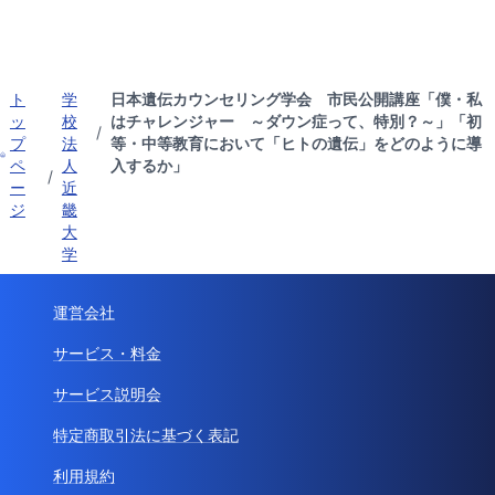
ト
学
日本遺伝カウンセリング学会 市民公開講座「僕・私
ッ
校
はチャレンジャー ～ダウン症って、特別？～」「初
/
プ
法
等・中等教育において「ヒトの遺伝」をどのように導
ペ
人
入するか」
/
ー
近
ジ
畿
大
学
運営会社
サービス・料金
サービス説明会
特定商取引法に基づく表記
利用規約