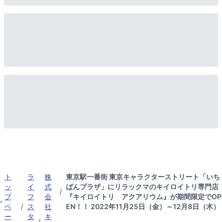
ト
ラ
株
東京駅一番街 東京キャラクターストリート「いち
ッ
イ
式
ばんプラザ」にリラックマのキイロイトリ専門店
/
プ
フ
会
『キイロイトリ アクアリウム』が期間限定でOP
ペ
/
ス
社
EN！！ 2022年11月25日（金）～12月8日（木）
ー
タ
キ
/