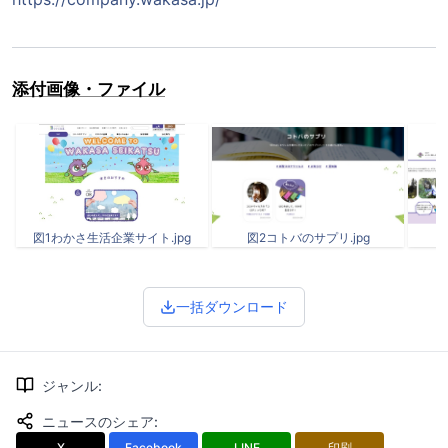
添付画像・ファイル
図1わかさ生活企業サイト.jpg
図2コトバのサプリ.jpg
一括ダウンロード
ジャンル
:
ニュースのシェア
:
X
Facebook
LINE
印刷