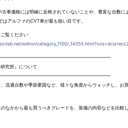
中古車価格には明確に反映されていないことや、豊富な台数に
かではアルファのCVT車が最も狙い目です。
てご覧ください
ensorlab.net/editor/category_1100/_14355.html?vos=dcsrrec
━━━━━━━━━━━━━━━━━━━━━━━━━
場研究所』について
━━━━━━━━━━━━━━━━━━━━━━━━━
、流通台数や季節要因など、様々な角度からウォッチし、お買
のなかから最も買うべきグレードを、装備の内容などを比較し