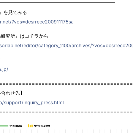
━━━━━━━━━━━━━━━━━━━━━━━━━
t」を見てみる
or.net/?vos=dcsrrecc200911175sa
場研究所』はコチラから
ensorlab.net/editor/category_1100/archives/?vos=dcsrrecc2
て
.jp/
=========================================
い合わせ先】
jp/support/inquiry_press.html
=========================================