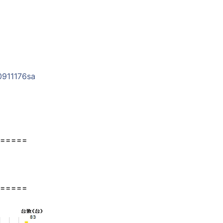
00911176sa
=====
=====