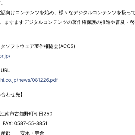
す。
電話向けコンテンツを始め、様々なデジタルコンテンツを扱っ
に、ますますデジタルコンテンツの著作権保護の推進や普及・
タソフトウェア著作権協会(ACCS)
r.jp/
URL
hi.co.jp/news/081226.pdf
い合わせ先】
知県江南市古知野町朝日250
 FAX: 0587-55-3851
財産部 安永・寺倉