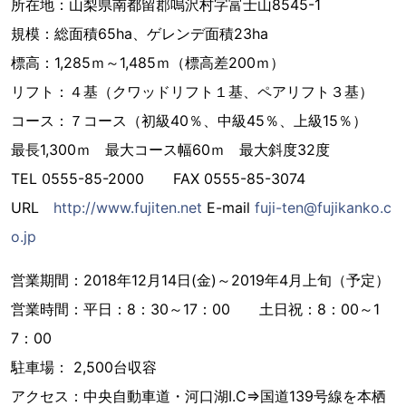
所在地：山梨県南都留郡鳴沢村字富士山8545-1
規模：総面積65ha、ゲレンデ面積23ha
標高：1,285ｍ～1,485ｍ（標高差200ｍ）
リフト：４基（クワッドリフト１基、ペアリフト３基）
コース：７コース（初級40％、中級45％、上級15％）
最長1,300ｍ 最大コース幅60ｍ 最大斜度32度
TEL 0555-85-2000 FAX 0555-85-3074
URL
http://www.fujiten.net
E-mail
fuji-ten@fujikanko.c
o.jp
営業期間：2018年12月14日(金)～2019年4月上旬（予定）
営業時間：平日：8：30～17：00 土日祝：8：00～1
7：00
駐車場： 2,500台収容
アクセス：中央自動車道・河口湖I.C⇒国道139号線を本栖