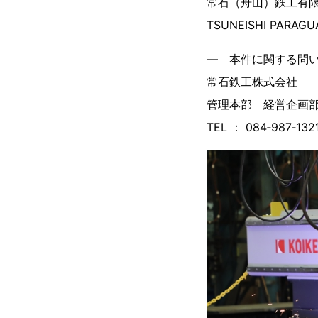
常石（舟山）鉄工有
TSUNEISHI PARA
― 本件に関する問
常石鉄工株式会社
管理本部 経営企
TEL ： 084‐987‐132