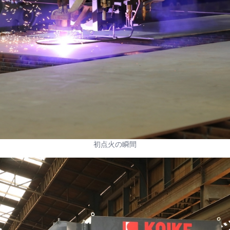
初点火の瞬間