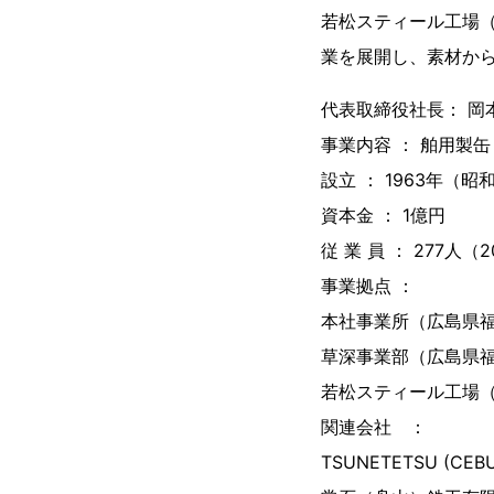
若松スティール工場
業を展開し、素材か
代表取締役社長： 岡
事業内容 ： 舶用製
設立 ： 1963年（昭
資本金 ： 1億円
従 業 員 ： 277人（
事業拠点 ：
本社事業所（広島県
草深事業部（広島県
若松スティール工場
関連会社 ：
TSUNETETSU (CE