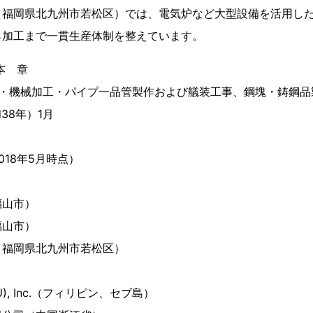
（福岡県北九州市若松区）では、電気炉など大型設備を活用し
ら加工まで一貫生産体制を整えています。
本 章
缶・機械加工・パイプ一品管製作および艤装工事、鋼塊・鋳鋼品
和38年）1月
2018年5月時点）
福山市）
福山市）
（福岡県北九州市若松区）
BU), Inc.（フィリピン、セブ島）