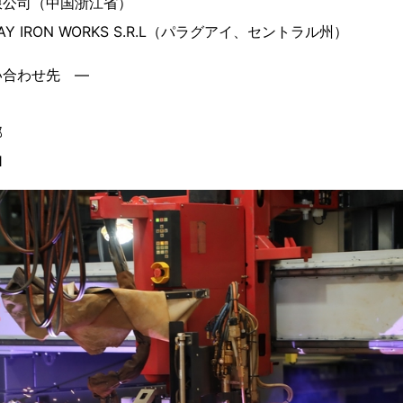
限公司（中国浙江省）
GUAY IRON WORKS S.R.L（パラグアイ、セントラル州）
い合わせ先 ―
画部
1