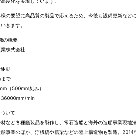
で高度化を実現しています。
様の要望に高品質の製品で応えるため、今後も設備更新などに
ていきます。
機の概要
工業株式会社
輪駆動
mまで
mm（500mm刻み）
000mm/min
について
骨材など各種艤装品を製作し、常石造船と海外の造船事業現地
船事業のほか、浮桟橋や橋梁などの陸上構造物も製造。2014