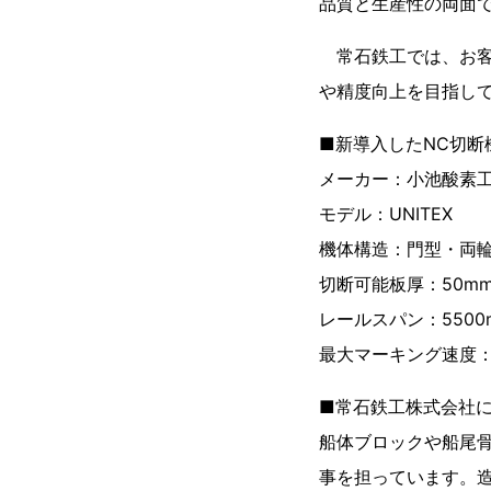
品質と生産性の両面
常石鉄工では、お客
や精度向上を目指し
■新導入したNC切断
メーカー：小池酸素
モデル：UNITEX
機体構造：門型・両
切断可能板厚：50m
レールスパン：5500
最大マーキング速度：36
■常石鉄工株式会社
船体ブロックや船尾
事を担っています。造