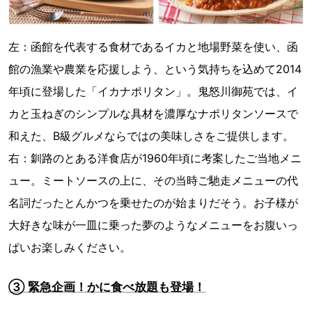
左：函館を代表する食材であるイカと地場野菜を使い、函
館の漁業や農業を応援しよう、という気持ちを込めて2014
年頃に登場した「イカナポリタン」。鬼怒川御苑では、イ
カと玉ねぎのシンプルな具材を濃厚なナポリタンソースで
和えた、B級グルメならではの美味しさをご提供します。
右：釧路のとある洋食店が1960年頃に考案したご当地メニ
ュー。ミートソースの上に、その当時ご馳走メニューの代
名詞だったとんかつを乗せたのが始まりだそう。お子様が
大好きな味が一皿に乗った夢のようなメニューをお腹いっ
ぱいお楽しみください。
③ 緊急企画！かに食べ放題も登場！