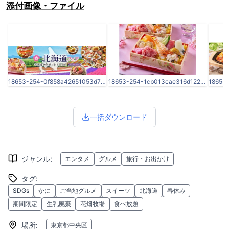
添付画像・ファイル
18653-254-0f858a42651053d72a59766a73d20954-650x190.jpg
18653-254-1cb013cae316d12232f31c15b5983261-566x378.jpg
一括ダウンロード
ジャンル
:
エンタメ
グルメ
旅行・お出かけ
タグ
:
SDGs
かに
ご当地グルメ
スイーツ
北海道
春休み
期間限定
生乳廃棄
花畑牧場
食べ放題
場所
:
東京都中央区