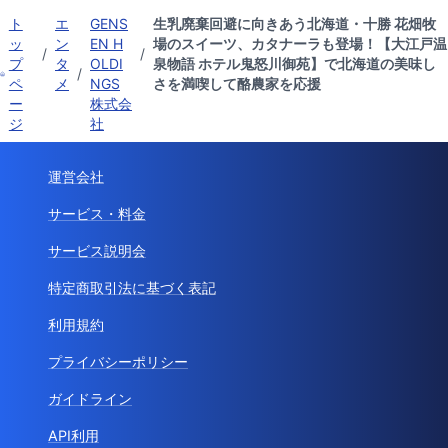
ト
エ
GENS
生乳廃棄回避に向きあう北海道・十勝 花畑牧
ッ
ン
EN H
場のスイーツ、カタナーラも登場！【大江戸温
/
/
プ
タ
OLDI
泉物語 ホテル鬼怒川御苑】で北海道の美味し
/
ペ
メ
NGS
さを満喫して酪農家を応援
ー
株式会
ジ
社
運営会社
サービス・料金
サービス説明会
特定商取引法に基づく表記
利用規約
プライバシーポリシー
ガイドライン
API利用