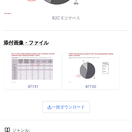
B2C Eコマース
添付画像・ファイル
87731
87730
一括ダウンロード
ジャンル
: