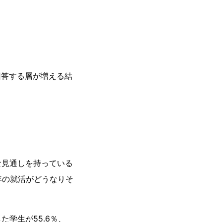
回答する層が増える結
）
な見通しを持っている
年の就活がどうなりそ
学生が55.6％、