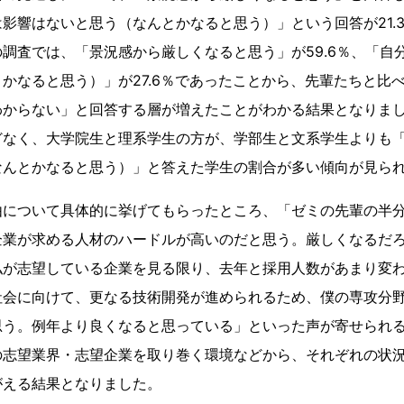
影響はないと思う（なんとかなると思う）」という回答が21.
調査では、「景況感から厳しくなると思う」が59.6％、「自
かなると思う）」が27.6％であったことから、先輩たちと比
わからない」と回答する層が増えたことがわかる結果となりま
どなく、大学院生と理系学生の方が、学部生と文系学生よりも
なんとかなると思う）」と答えた学生の割合が多い傾向が見ら
由について具体的に挙げてもらったところ、「ゼミの先輩の半
企業が求める人材のハードルが高いのだと思う。厳しくなるだ
私が志望している企業を見る限り、去年と採用人数があまり変
社会に向けて、更なる技術開発が進められるため、僕の専攻分
思う。例年より良くなると思っている」といった声が寄せられ
の志望業界・志望企業を取り巻く環境などから、それぞれの状
がえる結果となりました。