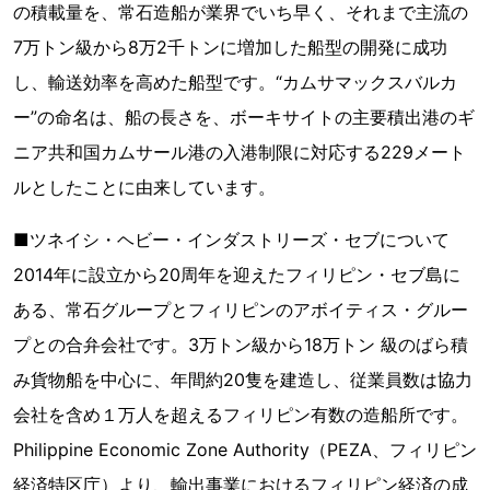
の積載量を、常石造船が業界でいち早く、それまで主流の
7万トン級から8万2千トンに増加した船型の開発に成功
し、輸送効率を高めた船型です。“カムサマックスバルカ
ー”の命名は、船の長さを、ボーキサイトの主要積出港のギ
ニア共和国カムサール港の入港制限に対応する229メート
ルとしたことに由来しています。
■ツネイシ・ヘビー・インダストリーズ・セブについて
2014年に設立から20周年を迎えたフィリピン・セブ島に
ある、常石グループとフィリピンのアボイティス・グルー
プとの合弁会社です。3万トン級から18万トン 級のばら積
み貨物船を中心に、年間約20隻を建造し、従業員数は協力
会社を含め１万人を超えるフィリピン有数の造船所です。
Philippine Economic Zone Authority（PEZA、フィリピン
経済特区庁）より、輸出事業におけるフィリピン経済の成