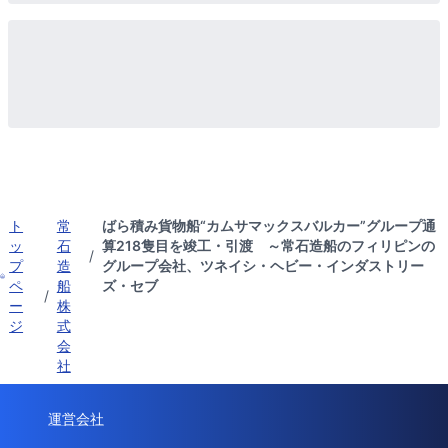
ト
常
ばら積み貨物船“カムサマックスバルカー”グループ通
ッ
石
算218隻目を竣工・引渡 ～常石造船のフィリピンの
/
プ
造
グループ会社、ツネイシ・ヘビー・インダストリー
ペ
船
ズ・セブ
/
ー
株
ジ
式
会
社
運営会社