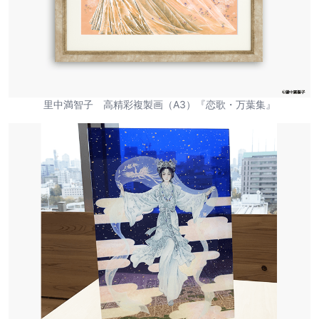
里中満智子 高精彩複製画（A3）『恋歌・万葉集』