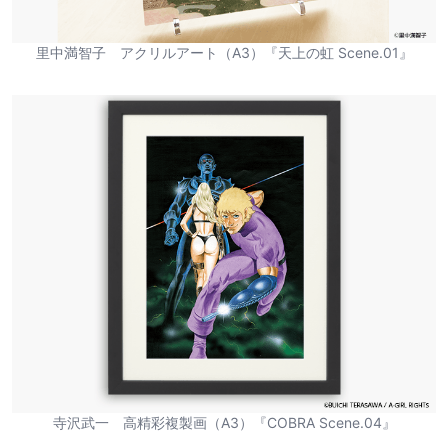
里中満智子 アクリルアート（A3）『天上の虹 Scene.01』
寺沢武一 高精彩複製画（A3）『COBRA Scene.04』