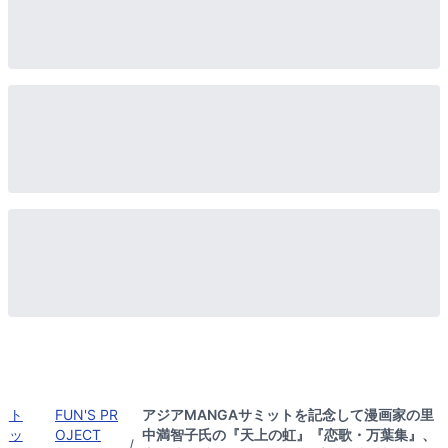
ト
FUN'S PR
アジアMANGAサミットを記念して漫画家の里
ッ
OJECT
中満智子氏の『天上の虹』『恋歌・万葉集』、
/