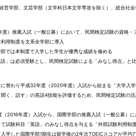
、経営学部、文芸学部（文学科日本文学専攻を除く）、総合社会
19年度）推薦入試（一般公募）において、民間検定試験の資格
験利用制度を文系全学部に導入
学部では本制度で入学した学生が優秀な成績を修める
英語」は必須受験とし、民間検定試験による「みなし得点」と
に替わり平成32年度（2020年度）入試から始まる「大学入
、聞く、話す」の英語4技能を評価するため、民間検定試験の活
度（2016年度）入試から、国際学部の推薦入試（一般公募）
じて試験科目「英語」のみなし得点を与える「外部試験利用制
入学した国際学部1期生は留学後の2年次TOEICスコアが平均7