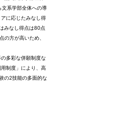
から文系学部全体への導
コアに応じたみなし得
はみなし得点は80点
得点の方が高いため、
等の多彩な併願制度な
利用制度」により、高
験の2技能の多面的な