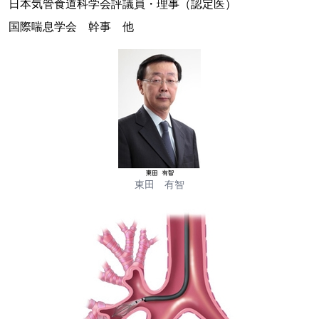
日本気管食道科学会評議員・理事（認定医）
国際喘息学会 幹事 他
東田 有智