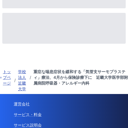
トッ
学校
重症な喘息症状を緩和する「気管支サーモプラステ
プペ
法人
/
ィ」療法、4月から保険診療下に 近畿大学医学部附
/
ージ
近畿
属病院呼吸器・アレルギー内科
大学
運営会社
サービス・料金
サービス説明会