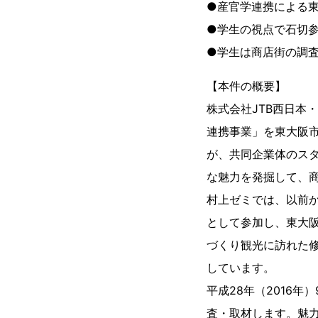
●産官学連携による
●学生の視点で石切
●学生は商店街の調
【本件の概要】
株式会社JTB西日本
連携事業」を東大阪
が、共同企業体のス
な魅力を発掘して、
村上ゼミでは、以前
として参加し、東大
づくり観光に訪れた
しています。
平成28年（2016
査・取材します。魅力