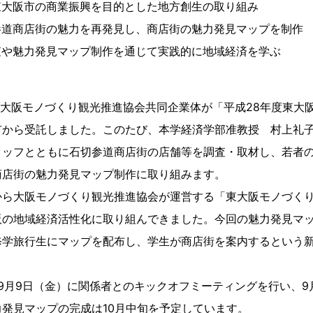
東大阪市の商業振興を目的とした地方創生の取り組み
参道商店街の魅力を再発見し、商店街の魅力発見マップを制作
査や魅力発見マップ制作を通じて実践的に地域経済を学ぶ
・大阪モノづくり観光推進協会共同企業体が「平成28年度東大
市から受託しました。このたび、本学経済学部准教授 村上礼子
タッフとともに石切参道商店街の店舗等を調査・取材し、若者
商店街の魅力発見マップ制作に取り組みます。
から大阪モノづくり観光推進協会が運営する「東大阪モノづく
阪の地域経済活性化に取り組んできました。今回の魅力発見マ
修学旅行生にマップを配布し、学生が商店街を案内するという
年）9月9日（金）に関係者とのキックオフミーティングを行い、
発見マップの完成は10月中旬を予定しています。