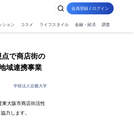
会員登録 / ログイン
ッション
コスメ
ライフスタイル
金融・経済
調査
視点で商店街の
地域連携事業
学校法人近畿大学
度東大阪市商店街活性
に協力します。