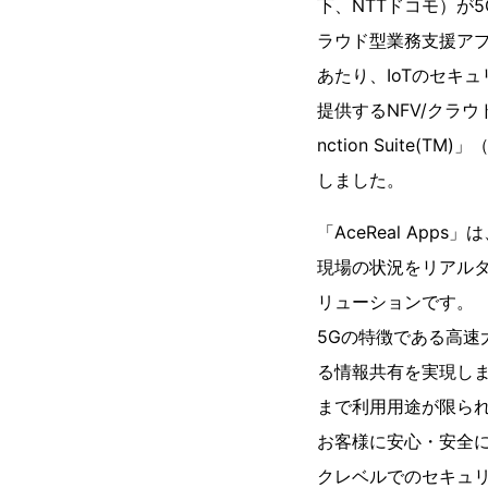
下、NTTドコモ）が
ラウド型業務支援アプ
あたり、IoTのセキ
提供するNFV/クラウド向
nction Suite
しました。
「AceReal App
現場の状況をリアル
リューションです。
5Gの特徴である高
る情報共有を実現し
まで利用用途が限ら
お客様に安心・安全に
クレベルでのセキュリ