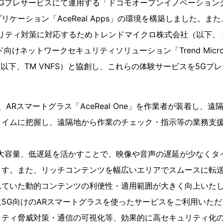
5Gプレサービスにて運用する「ドコモオープンイノベーションク
リケーション「AceReal Apps」の環境を構築しました。ま
ュリティ対策に対応するためトレンドマイクロ株式会社（以下、
けネットワークセキュリティソリューション「Trend Micro Virtu
(TM)」（以下、TM VNFS）と協創し、これらの体験サービスを5
s」は、ARスマートグラス「AceReal One」を作業者が装着し、
タイムに把握し、遠隔地から作業のチェック・指示等の業務支
速大容量、低遅延を活かすことで、映像や音声の遅延が少なくタ
ます。また、リッチコンテンツを幅広いエリアでスムースに転
れていた動的コンテンツの利便性・適用範囲が大きく向上いた
5G向けのARスマートグラスを使ったサービスをご利用いた
ティ脅威対策・通信の可視化等、効果的に高セキュリティ化の実