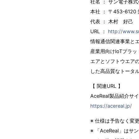
社名 ： サン電子株
本社 ： 〒453-6
代表 ： 木村 好己
URL ：
http://www.s
情報通信関連事業とエ
産業用向けIoTプラ
エアとソフトウエア
した高品質なトータ
【 関連URL 】
AceReal製品紹介サ
https://acereal.jp/
※ 仕様は予告なく変
※ 「AceReal」