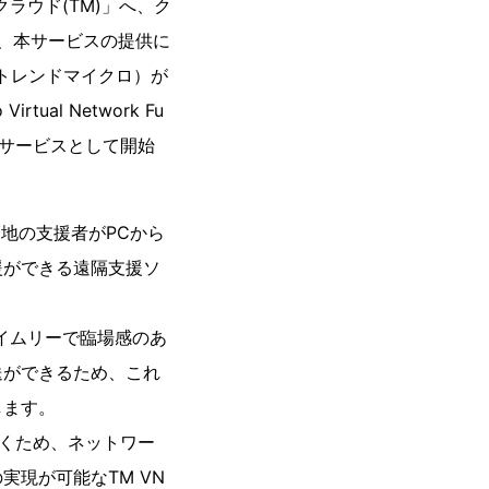
ラウド(TM)」へ、ク
た、本サービスの提供に
トレンドマイクロ）が
al Network Fu
Gプレサービスとして開始
遠隔地の支援者がPCから
援ができる遠隔支援ソ
イムリーで臨場感のあ
送ができるため、これ
します。
だくため、ネットワー
現が可能なTM VN