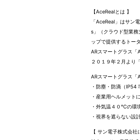
【AceRealとは 】
「AceReal」はサン
s」（クラウド型業務
ップで提供するトー
ARスマートグラス「A
２０１９年２月より「A
ARスマートグラス「Ac
・防塵・防滴（IP54
・産業用ヘルメット
・外気温４０℃の環
・視界を遮らない設
【 サン電子株式会社