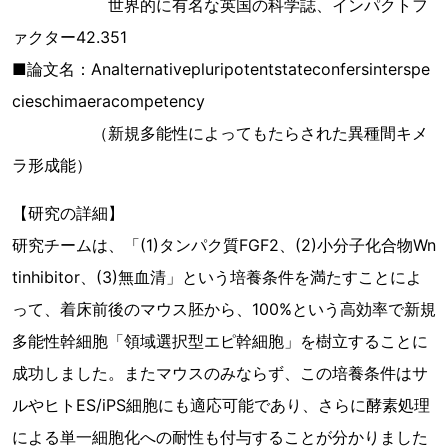
世界的に有名な英国の科学誌、インパクトフ
ァクター42.351
■論文名：Analternativepluripotentstateconfersinterspe
cieschimaeracompetency
（新規多能性によってもたらされた異種間キメ
ラ形成能）
【研究の詳細】
研究チームは、「(1)タンパク質FGF2、(2)小分子化合物Wn
tinhibitor、(3)無血清」という培養条件を満たすことによ
って、着床前後のマウス胚から、100%という高効率で新規
多能性幹細胞「領域選択型エピ幹細胞」を樹立することに
成功しました。またマウスのみならず、この培養条件はサ
ルやヒトES/iPS細胞にも適応可能であり、さらに酵素処理
による単一細胞化への耐性も付与することが分かりました