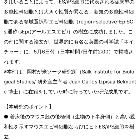
を用いることによって、ES/iPS細胞に代表される従来型の
多能性幹細胞とは大きく性質が異なる、新規の多能性幹細
胞である領域選択型エピ幹細胞（region-selective-EpiSC
s:通称rsEpi(アールエスエピ)）の樹立に成功しました。こ
の件に関する論文が、世界的に有名な英国の科学誌「ネイ
チャー」に、5月6日付（日本時間7日午前2:00）で掲載さ
れます。
※本件は、岡村が米ソーク研究所（Salk Institute for Biolo
gical Studies/ 研究室主宰者 Juan Carlos Izpisua Belmont
e 博士）に在籍をしていた時に行っていた研究成果です。
【本研究のポイント】
● 着床後のマウス胚の後極側（生物の下半身側）と高い親
和性を示すマウスエピ幹細胞ならびにヒトES/iPS細胞を樹
立