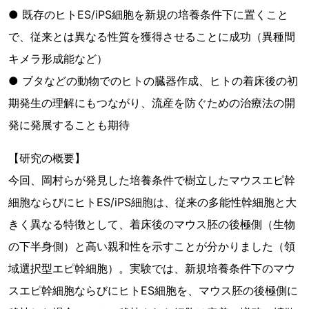
● 既存のヒトES/iPS細胞を新規の培養条件下に置くこと
で、従来とは異なる性質を獲得させることに成功（異種間
キメラ形成能など）
● ブタなどの動物でのヒトの臓器作成、ヒトの着床後の初
期発生の理解にもつながり、流産を防ぐための治療法の開
発に発展することも期待
【研究の概要】
今回、岡村らが発見した培養条件で樹立したマウスエピ幹
細胞ならびにヒトES/iPS細胞は、従来の多能性幹細胞と大
きく異なる特徴として、着床後のマウス胚の後極側（生物
の下半身側）と高い親和性を示すことが分かりました（領
域選択型エピ幹細胞）。実験では、新規培養条件下のマウ
スエピ幹細胞ならびにヒトES細胞を、マウス胚の後極側に