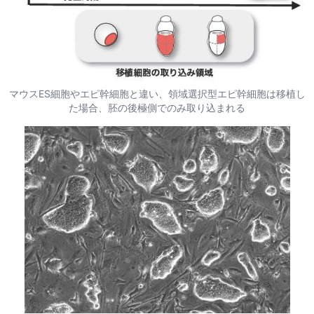
マウスES細胞やエピ幹細胞と違い、領域選択型エピ幹細胞は移植し
た場合、胚の後極側でのみ取り込まれる