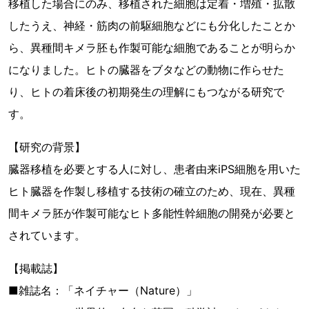
移植した場合にのみ、移植された細胞は定着・増殖・拡散
したうえ、神経・筋肉の前駆細胞などにも分化したことか
ら、異種間キメラ胚も作製可能な細胞であることが明らか
になりました。ヒトの臓器をブタなどの動物に作らせた
り、ヒトの着床後の初期発生の理解にもつながる研究で
す。
【研究の背景】
臓器移植を必要とする人に対し、患者由来iPS細胞を用いた
ヒト臓器を作製し移植する技術の確立のため、現在、異種
間キメラ胚が作製可能なヒト多能性幹細胞の開発が必要と
されています。
【掲載誌】
■雑誌名：「ネイチャー（Nature）」