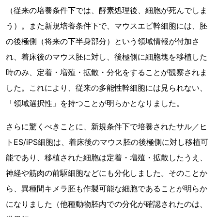
（従来の培養条件下では、酵素処理後、細胞が死んでしま
う）。また新規培養条件下で、マウスエピ幹細胞には、胚
の後極側（将来の下半身部分）という領域情報が付加さ
れ、着床後のマウス胚に対し、後極側に細胞塊を移植した
時のみ、定着・増殖・拡散・分化をすることが観察されま
した。これにより、従来の多能性幹細胞には見られない、
「領域選択性」を持つことが明らかとなりました。
さらに驚くべきことに、新規条件下で培養されたサル／ヒ
トES/iPS細胞は、着床後のマウス胚の後極側に対し移植可
能であり、移植された細胞は定着・増殖・拡散したうえ、
神経や筋肉の前駆細胞などにも分化しました。そのことか
ら、異種間キメラ胚も作製可能な細胞であることが明らか
になりました（他種動物胚内での分化が確認されたのは、