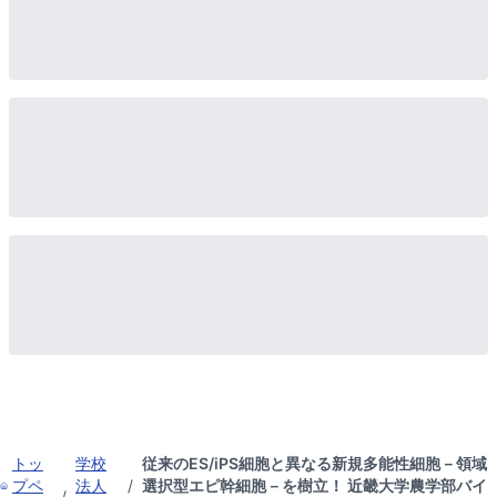
トッ
学校
従来のES/iPS細胞と異なる新規多能性細胞－領域
プペ
法人
/
選択型エピ幹細胞－を樹立！ 近畿大学農学部バイ
/