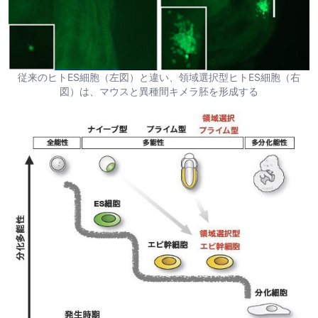
従来のヒトES細胞（左図）と違い、領域選択型ヒトES細胞（右
図）は、マウスと異種間キメラ胚を形成する