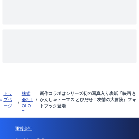
トッ
株式
新作コラボはシリーズ初の写真入り表紙『映画 き
プペ
会社T
/
かんしゃトーマス とびだせ！友情の大冒険』フォ
/
ージ
OLO
トブック登場
T
運営会社