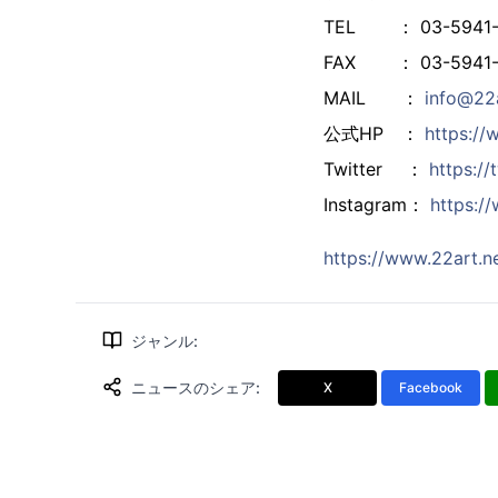
TEL ： 03-5941-
FAX ： 03-5941-
MAIL ：
info@22a
公式HP ：
https://
Twitter ：
https://
Instagram：
https:/
https://www.22art.n
ジャンル
:
ニュースのシェア
:
X
Facebook