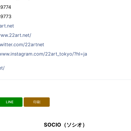
9774
9773
rt.net
www.22art.net/
twitter.com/22artnet
/www.instagram.com/22art_tokyo/?hl=ja
et/
LINE
印刷
SOCIO（ソシオ）