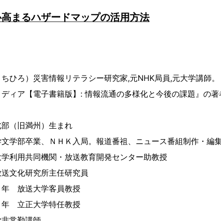
心高まるハザードマップの活用方法
ちひろ）災害情報リテラシー研究家,元NHK局員,元大学講師。
ディア【電子書籍版】: 情報流通の多様化と今後の課題』の著
北部（旧満州）生まれ
学文学部卒業、ＮＨＫ入局。報道番祖、ニュース番組制作・編
大学利用共同機関・放送教育開発センター助教授
放送文化研究所主任研究員
７年 放送大学客員教授
０年 立正大学特任教授
学非常勤講師