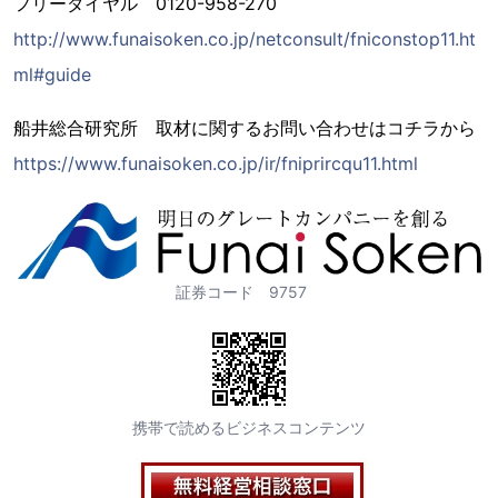
フリーダイヤル 0120-958-270
http://www.funaisoken.co.jp/netconsult/fniconstop11.ht
ml#guide
船井総合研究所 取材に関するお問い合わせはコチラから
https://www.funaisoken.co.jp/ir/fniprircqu11.html
証券コード 9757
携帯で読めるビジネスコンテンツ