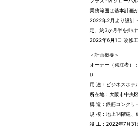
プラスPM グローバ
業務範囲は基本計画か
2022年2月より設
定、約3か月半を掛け
2022年6月1日 
＜計画概要＞
オーナー（発注者）：PLE
D
用 途：ビジネスホテ
所在地：大阪市中央
構 造：鉄筋コンクリ
規 模：地上14階建、延
竣 工：2022年7月3