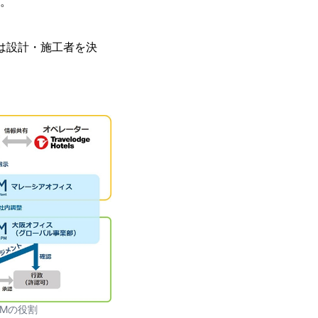
た。
。
には設計・施工者を決
PMの役割