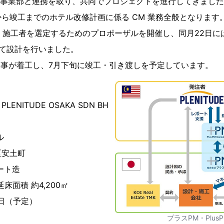
ル事業部と連携を取り、共同でプロジェクトを進行してきまし
ら竣工までのホテル改修計画に係る CM 業務全般となります
計・施工者を選定するためのプロポーザルを開催し、同月22日
て設計を行いました。
改修工事が着工し、7月下旬に竣工・引き渡しを予定しています。
NITUDE OSAKA SDN BH
ル
区安土町
ート造
床面積 約4,200㎡
1日（予定）
プラスPM・Plus