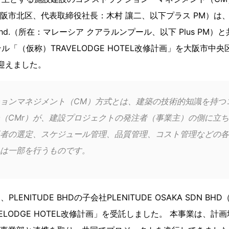
阪市北区、代表取締役社長：木村 讓二、以下プラス PM）は、海外
Sdn. Bhd.（所在：マレーシア クアラルンプール、以下 Plus P
「（仮称）TRAVELODGE HOTEL改修計画」を大阪市中央
迎えました。
ョンマネジメント（CM）方式とは、建築の技術的知識を持つ
（CMr）が、建設プロジェクトの発注者（事業主）の側に立
者の選定、スケジュール管理、品質管理、コスト管理などの各
は一部を行うものです。 
2月、PLENITUDE BHDの子会社PLENITUDE OSAKA SDN 
ELODGE HOTEL改修計画」を受託しました。 本事業は、