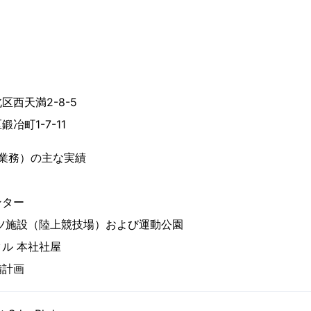
西天満2-8-5
冶町1-7-11
業務）の主な実績
ンター
ツ施設（陸上競技場）および運動公園
ル 本社社屋
備計画