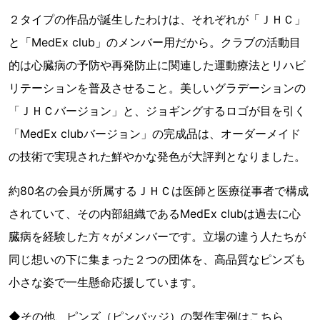
２タイプの作品が誕生したわけは、それぞれが「ＪＨＣ」
と「MedEx club」のメンバー用だから。クラブの活動目
的は心臓病の予防や再発防止に関連した運動療法とリハビ
リテーションを普及させること。美しいグラデーションの
「ＪＨＣバージョン」と、ジョギングするロゴが目を引く
「MedEx clubバージョン」の完成品は、オーダーメイド
の技術で実現された鮮やかな発色が大評判となりました。
約80名の会員が所属するＪＨＣは医師と医療従事者で構成
されていて、その内部組織であるMedEx clubは過去に心
臓病を経験した方々がメンバーです。立場の違う人たちが
同じ想いの下に集まった２つの団体を、高品質なピンズも
小さな姿で一生懸命応援しています。
◆その他、ピンズ（ピンバッジ）の製作実例はこちら