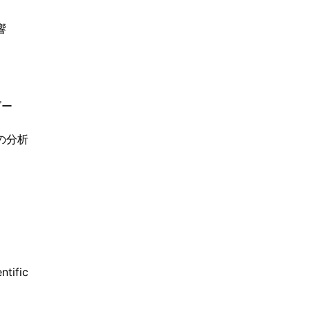
響
ダー
の分析
ntific