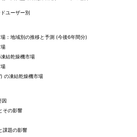
ンドユーザー別
場：地域別の推移と予測 (今後6年間分)
市場
の凍結乾燥機市場
市場
W) の凍結乾燥機市場
要因
因とその影響
因と課題の影響