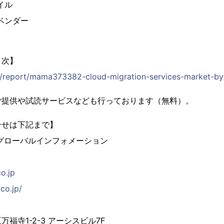
イル
ベンダー
目次】
jp/report/mama373382-cloud-migration-services-market-by
ご提供や試読サービスなども行っております（無料）。
合せは下記まで】
グローバルインフォメーション
co.jp
co.jp/
福寺1-2-3 アーシスビル7F