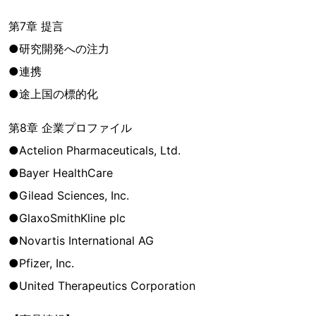
第7章 提言
●研究開発への注力
●連携
●途上国の標的化
第8章 企業プロファイル
●Actelion Pharmaceuticals, Ltd.
●Bayer HealthCare
●Gilead Sciences, Inc.
●GlaxoSmithKline plc
●Novartis International AG
●Pfizer, Inc.
●United Therapeutics Corporation