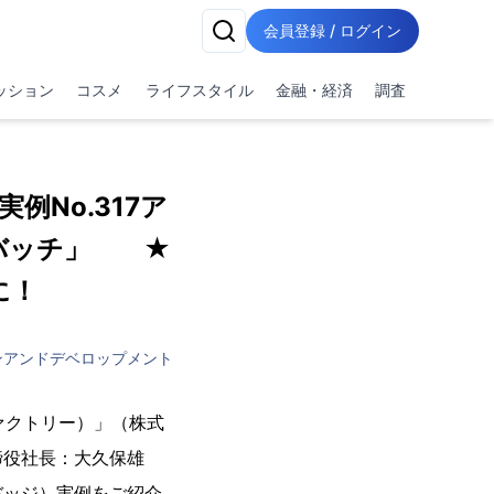
会員登録 / ログイン
ッション
コスメ
ライフスタイル
金融・経済
調査
例No.317ア
ンバッチ」 ★
に！
ンアンドデベロップメント
ファクトリー）」（株式
締役社長：大久保雄
バッジ）実例をご紹介