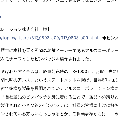
p
ポレーション株式会社 様】
p/topics/jitsurei/317_0803-a09/317_0803-a09.html
◆ピンズ
府堺市に本社を置く刃物の老舗メーカーであるアルスコーポレ
鋏をモチーフとしたピンバッジを製作されました。
選ばれたアイテムは、軽量苅込鋏の「K−1000」。お取引先
「切れ味のアルス」というステートメントを掲げ、世界60ヶ国
技術で多様な製品を展開されているアルスコーポレーション様
。「自社製品のピンバッチを身に着けることで、製品への誇り
で製作された小さな鋏のピンバッチは、社員の皆様に非常に好
ョンされている方もいらっしゃるとか。ご担当者様からは、「