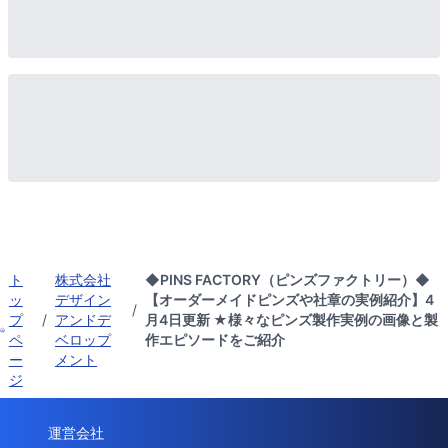
ト
株式会社
◆PINS FACTORY（ピンズファクトリー）◆
ッ
デザイン
【オーダーメイドピンズや社章の実例紹介】4
/
プ
/
アンドデ
月4日更新 ★様々なピンズ製作実例の画像と製
ペ
ベロップ
作エピソードをご紹介
ー
メント
ジ
運営会社