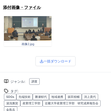
添付画像・ファイル
画像2.jpg
一括ダウンロード
ジャンル
:
調査
タグ
:
SDGs
先端技術
勝瀬郁代
地域連携
坂田裕輔
渕上貴代
湯浅雅賀
産業理工学部
近畿大学産業理工学部 研究成果報告会
金島岳