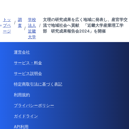
トッ
調
学校
文理の研究成果を広く地域に発表し、産官学交
/
プペ
査
法人
/
流で地域社会へ貢献 「近畿大学産業理工学
/
ージ
近畿
部 研究成果報告会2024」を開催
大学
運営会社
サービス・料金
サービス説明会
特定商取引法に基づく表記
利用規約
プライバシーポリシー
ガイドライン
API利用