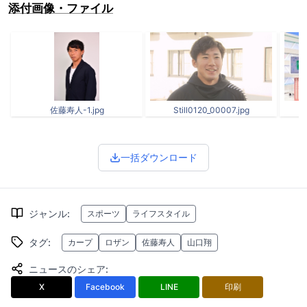
添付画像・ファイル
佐藤寿人-1.jpg
Still0120_00007.jpg
一括ダウンロード
ジャンル
:
スポーツ
ライフスタイル
タグ
:
カープ
ロザン
佐藤寿人
山口翔
ニュースのシェア
:
X
Facebook
LINE
印刷