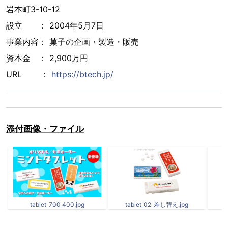
岩本町3-10-12
設立 ： 2004年5月7日
事業内容： 菓子の企画・製造・販売
資本金 ： 2,900万円
URL ：
https://btech.jp/
添付画像・ファイル
tablet_700_400.jpg
tablet_02_差し替え.jpg
t