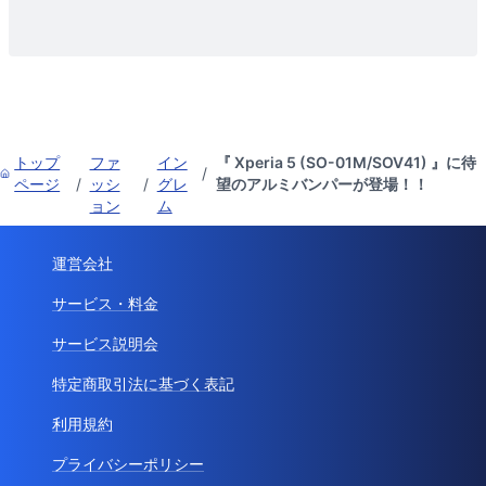
トップ
ファ
イン
『 Xperia 5 (SO-01M/SOV41) 』に待
/
ページ
/
ッシ
/
グレ
望のアルミバンパーが登場！！
ョン
ム
運営会社
サービス・料金
サービス説明会
特定商取引法に基づく表記
利用規約
プライバシーポリシー