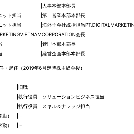
事担当 |人事本部本部長
ユニット担当 |第二営業本部本部長
ット担当 |海外子会社統括担当PT.DIGITALMARKETING
RKETINGVIETNAMCORPORATION会長
管理担当 |管理本部本部長
企画担当 |経営企画本部本部長
任・退任（2019年6月定時株主総会後）
 |旧職
 |執行役員 ソリューションビジネス担当
 |執行役員 スキル＆ナレッジ担当
常勤） |－
常勤） |－