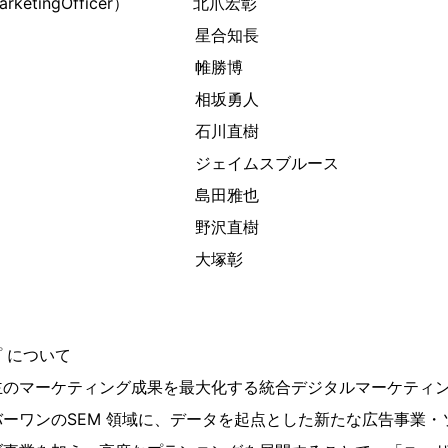
MarketingOfficer） 北爪宏彰
 星合知長
役 帷勝博
非常勤） 相坂勇人
非常勤） 石川直樹
常勤） ジェイムスブルース
非常勤） 島田雅也
非常勤） 野沢直樹
常勤） 大塚彰
 について
主のマーケティング成果を最大化する統合デジタルマーケティ
ーワンのSEM 領域に、データを起点とした新たな広告事業・