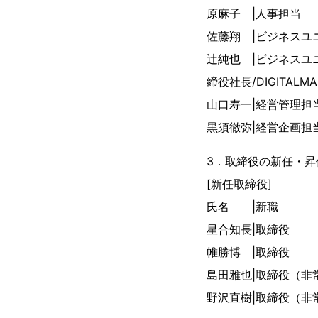
原麻子 |人
佐藤翔 |ビジネス
辻純也 |ビジネスユニ
締役社長/DIGITALMA
山口寿一|経営
黒須徹弥|経営
3．取締役の新任・昇
[新任取締役]
氏名 |新職
星合知長|取締役
帷勝博 |取締役
島田雅也|取締役（非
野沢直樹|取締役（非