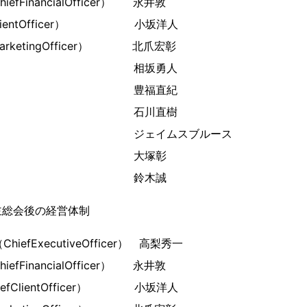
fFinancialOfficer） 永井敦
fClientOfficer） 小坂洋人
MarketingOfficer） 北爪宏彰
非常勤） 相坂勇人
非常勤） 豊福直紀
非常勤） 石川直樹
常勤） ジェイムスブルース
常勤） 大塚彰
非常勤） 鈴木誠
株主総会後の経営体制
efExecutiveOfficer） 高梨秀一
fFinancialOfficer） 永井敦
efClientOfficer） 小坂洋人