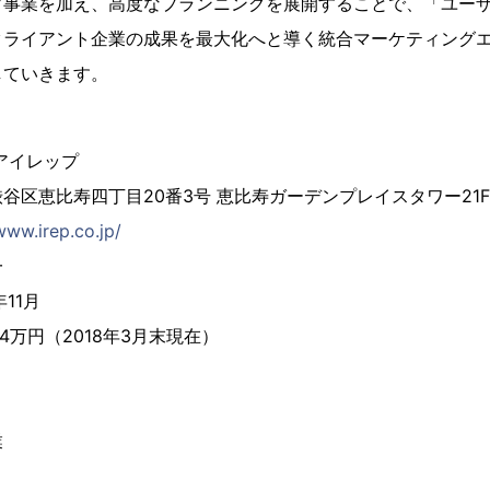
ブ事業を加え、高度なプランニングを展開することで、「ユー
クライアント企業の成果を最大化へと導く統合マーケティング
していきます。
アイレップ
谷区恵比寿四丁目20番3号 恵比寿ガーデンプレイスタワー21F
www.irep.co.jp/
一
11月
64万円（2018年3月末現在）
業