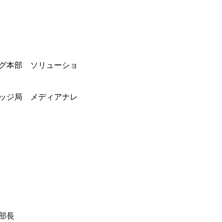
ング本部 ソリューショ
ッジ局 メディアナレ
部長