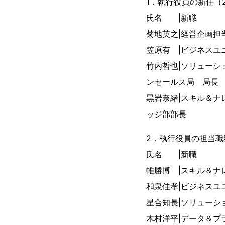
1．執行役員の新任（2
氏名 |
菊地英之|経営
笠原有 |ビジネス
竹内哲也|ソリューシ
ンセールス局 局長
黒岩奈緒|スキル＆
ッジ部部長
2．執行役員の担当職
氏名 |
帷勝博 |スキル＆
和泉佳孝|ビジネス
星合知長|ソリューシ
木村洋平|データ＆