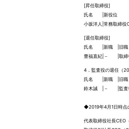
[昇任取締役]
氏名 |
小坂洋人|常務取締役CCO（C
[退任取締役]
氏名 |新職 |旧職
豊福直紀|－ |取締
4．監査役の退任（2
氏名 |新職 |旧職
鈴木誠 |－ |監査
◆2019年4月1日時
代表取締役社長CEO（Chi