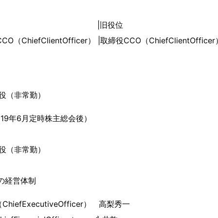
新役位 |旧役位
hiefClientOfficer） |取締役CCO（ChiefClientOfficer
役（非常勤）
019年6月定時株主総会後）
役（非常勤）
点の経営体制
efExecutiveOfficer） 高梨秀一