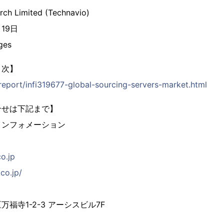
rch Limited (Technavio)
月19日
ges
目次】
/report/infi319677-global-sourcing-servers-market.html
合せは下記まで】
インフォメーション
co.jp
co.jp/
福寺1-2-3 アーシスビル7F