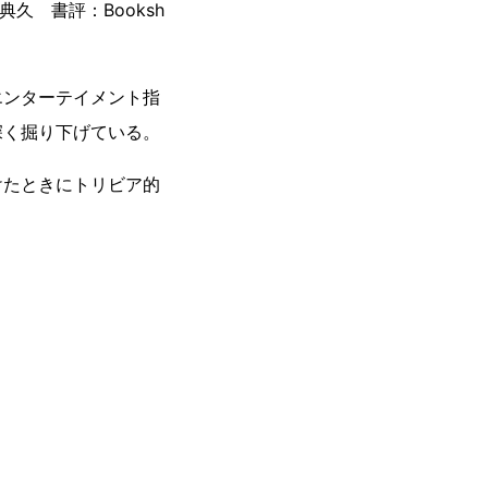
久 書評：Booksh
エンターテイメント指
深く掘り下げている。
けたときにトリビア的