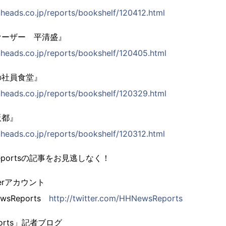
eads.co.jp/reports/bookshelf/120412.html
ァーザー 平清盛』
eads.co.jp/reports/bookshelf/120405.html
の社員食堂』
eads.co.jp/reports/bookshelf/120329.html
阪都』
eads.co.jp/reports/bookshelf/120312.html
 Reportsの記事をお見逃しなく！
erアカウント
sReports
http://twitter.com/HHNewsReports
ports」記者ブログ