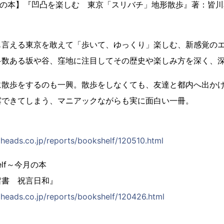
～今月の本】『凹凸を楽しむ 東京「スリバチ」地形散歩』著：皆川典
も言える東京を敢えて「歩いて、ゆっくり」楽しむ、新感覚の
多数ある坂や谷、窪地に注目してその歴史や楽しみ方を深く、
に散歩をするのも一興。散歩をしなくても、友達と都内へ出か
露できてしまう、マニアックながらも実に面白い一冊。
eads.co.jp/reports/bookshelf/120510.html
elf～今月の本
留書 祝言日和』
eads.co.jp/reports/bookshelf/120426.html