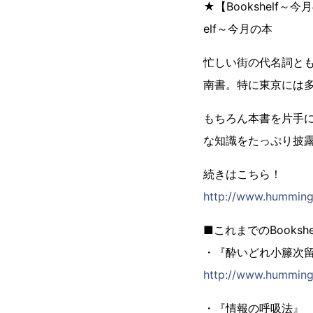
★【Bookshelf
elf～今月の本
忙しい街の代名詞と
南書。特に東京には
もちろん本書を片手
な知識をたっぷり披
続きはこちら！
http://www.hummingh
■これまでのBooksh
・『酔いどれ小籐次
http://www.hummingh
・『情報の呼吸法』