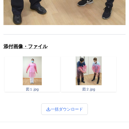
添付画像・ファイル
図１.jpg
図２.jpg
一括ダウンロード