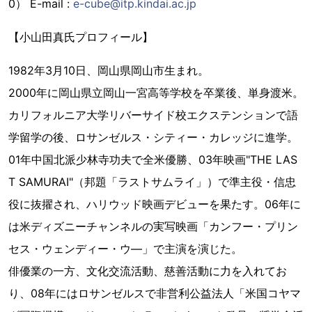
0） E-mail :
e-cube@itp.kindai.ac.jp
【小山田真氏プロフィール】
1982年3月10日、岡山県岡山市生まれ。
2000年に岡山県立岡山一宮高等学校を卒業後、単身渡米。
カリフォルニア大学リバーサイド校エクステンションで語
学留学の後、ロサンゼルス・シティー・カレッジに進学。
01年中国北派少林寺功夫で全米優勝、03年映画"THE LAS
T SAMURAI"（邦題「ラストサムライ」）で準主役・信忠
役に抜擢され、ハリウッド映画デビューを果たす。06年に
は米ディズニーチャンネルの実写映画「カンフー・プリン
セス・ウェンディー・ウ―」で主演を演じた。
俳優業の一方、文化交流活動、慈善活動に力を入れてお
り、08年にはロサンゼルスで非営利公益法人「米国コヤマ