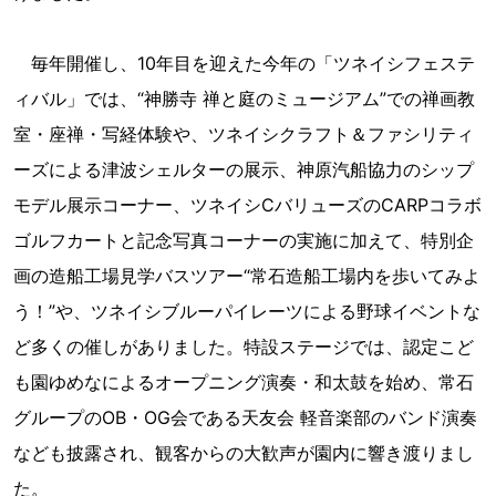
毎年開催し、10年目を迎えた今年の「ツネイシフェステ
ィバル」では、“神勝寺 禅と庭のミュージアム”での禅画教
室・座禅・写経体験や、ツネイシクラフト＆ファシリティ
ーズによる津波シェルターの展示、神原汽船協力のシップ
モデル展示コーナー、ツネイシCバリューズのCARPコラボ
ゴルフカートと記念写真コーナーの実施に加えて、特別企
画の造船工場見学バスツアー“常石造船工場内を歩いてみよ
う！”や、ツネイシブルーパイレーツによる野球イベントな
ど多くの催しがありました。特設ステージでは、認定こど
も園ゆめなによるオープニング演奏・和太鼓を始め、常石
グループのOB・OG会である天友会 軽音楽部のバンド演奏
なども披露され、観客からの大歓声が園内に響き渡りまし
た。