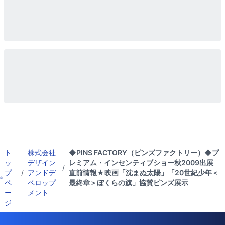
ト
株式会社
◆PINS FACTORY（ピンズファクトリー）◆プ
ッ
デザイン
レミアム・インセンティブショー秋2009出展
/
プ
/
アンドデ
直前情報★映画「沈まぬ太陽」「20世紀少年＜
ペ
ベロップ
最終章＞ぼくらの旗」協賛ピンズ展示
ー
メント
ジ