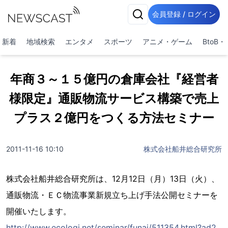
会員登録 / ログイン
新着
地域検索
エンタメ
スポーツ
アニメ・ゲーム
BtoB
年商３～１５億円の倉庫会社『経営者
様限定』通販物流サービス構築で売上
プラス２億円をつくる方法セミナー
2011-11-16 10:10
株式会社船井総合研究所
株式会社船井総合研究所は、12月12日（月）13日（火）、
通販物流・ＥＣ物流事業新規立ち上げ手法公開セミナーを
開催いたします。
http://www.ecologi.net/seminar/funai/511354.html?ad2