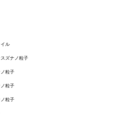
ァイル
ンスズナノ粒子
ナノ粒子
ナノ粒子
ナノ粒子
子