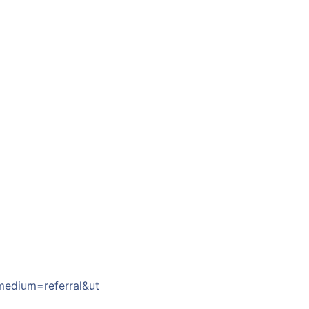
）
medium=referral&ut