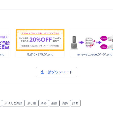
.png
G_610x275_01.png
renewal_page_01-01.png
一括ダウンロード
ぷりんと楽譜
ぷり譜
楽器
楽譜
演奏
譜面