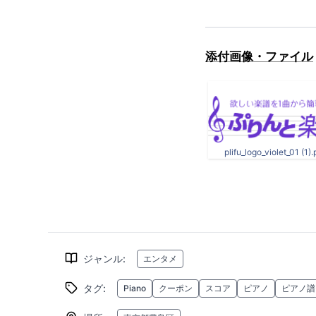
添付画像・ファイル
plifu_logo_violet_01 (1)
ジャンル
:
エンタメ
タグ
:
Piano
クーポン
スコア
ピアノ
ピアノ譜